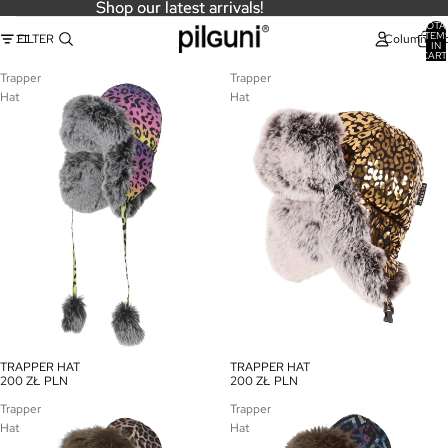
Shop our latest arrivals!
Shop our latest arrivals!
TOTA
ITEM
FILTER
Column gri
IN
CART
0
Trapper
Trapper
Hat
Hat
TRAPPER HAT
TRAPPER HAT
200 ZŁ PLN
200 ZŁ PLN
Trapper
Trapper
Hat
Hat